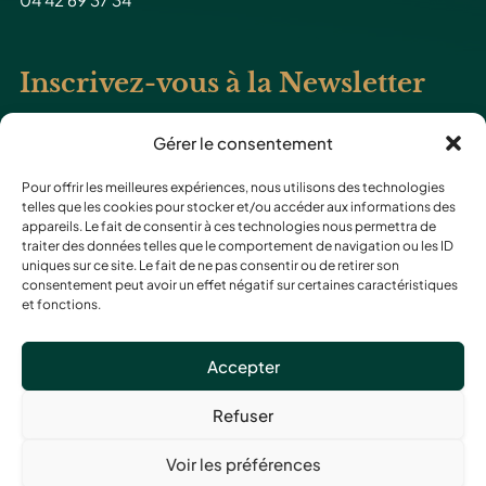
Inscrivez-vous à la Newsletter
Gérer le consentement
Pour offrir les meilleures expériences, nous utilisons des technologies
telles que les cookies pour stocker et/ou accéder aux informations des
J'accepte de recevoir des informations et actualités de Mazarin Financement
appareils. Le fait de consentir à ces technologies nous permettra de
traiter des données telles que le comportement de navigation ou les ID
uniques sur ce site. Le fait de ne pas consentir ou de retirer son
consentement peut avoir un effet négatif sur certaines caractéristiques
et fonctions.
Accepter
Refuser
© 2023 Mazarin Financement by
Digital
Mentions
Voir les préférences
Moove
légales