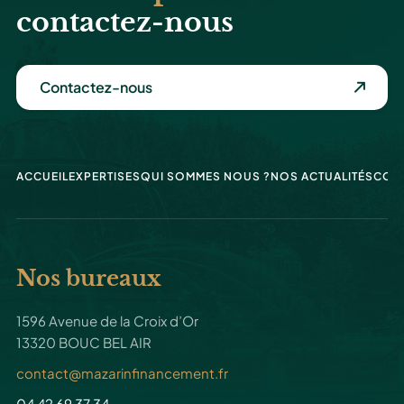
contactez-nous
Contactez-nous
ACCUEIL
EXPERTISES
QUI SOMMES NOUS ?
NOS ACTUALITÉS
CON
Nos bureaux
1596 Avenue de la Croix d’Or
13320 BOUC BEL AIR
contact@mazarinfinancement.fr
04 42 69 37 34